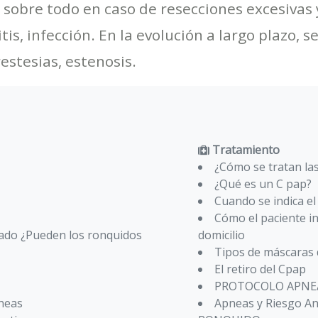
obre todo en caso de resecciones excesivas y 
tis, infección. En la evolución a largo plazo, 
restesias, estenosis.
Tratamiento
¿Cómo se tratan la
¿Qué es un C pap?
Cuando se indica e
Cómo el paciente i
iado ¿Pueden los ronquidos
domicilio
Tipos de máscaras
El retiro del Cpap
PROTOCOLO APNEA
pneas
Apneas y Riesgo 