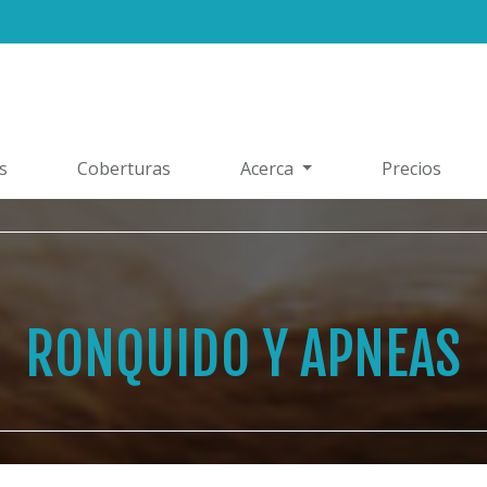
s
Coberturas
Acerca
Precios
RONQUIDO Y APNEAS