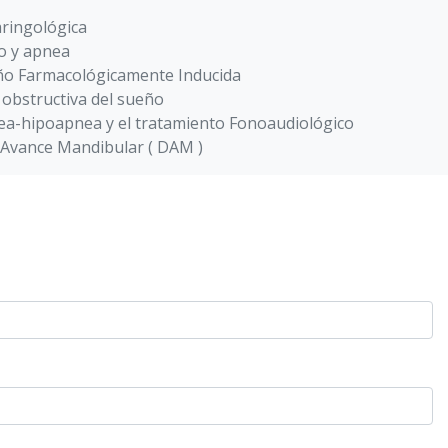
aringológica
o y apnea
ño Farmacológicamente Inducida
 obstructiva del sueño
ea-hipoapnea y el tratamiento Fonoaudiológico
e Avance Mandibular ( DAM )