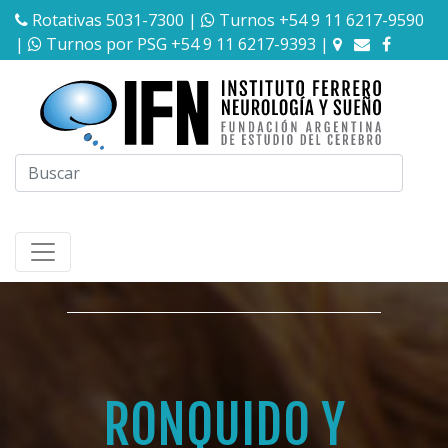
Rotativas 5031-7300
|
Turnos +54 9 11 6217-9590
|
Turnos por PSG +54 9 11 6217-9393
|
RONQUIDO Y