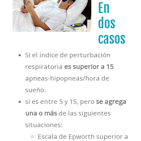
En
dos
casos
Si el índice de perturbación
respiratoria
es superior a 15
apneas-hipopneas/hora de
sueño.
si es entre 5 y 15, pero
se agrega
una o más
de las siguientes
situaciones:
Escala de Epworth superior a