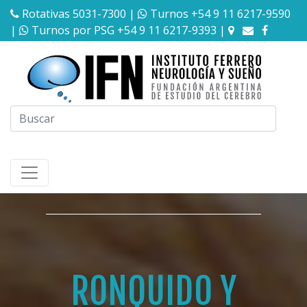
Rotativas 5031-7300
|
Turnos +54 9 11 6217-9590
|
Turnos por PSG +54 9 11 6217-9393
|
RONQUIDO Y