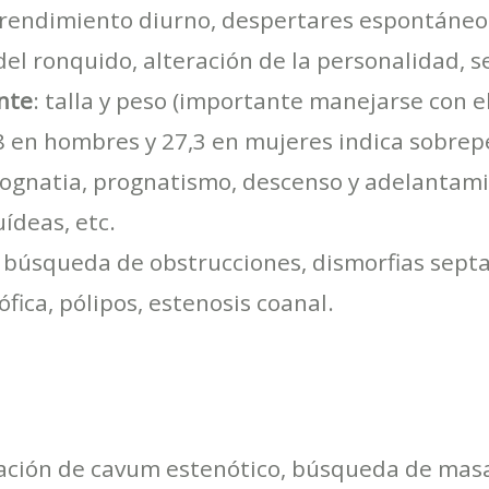
rendimiento diurno, despertares espontáneos
 del ronquido, alteración de la personalidad, 
nte
: talla y peso (importante manejarse con e
7,8 en hombres y 27,3 en mujeres indica sobrep
rognatia, prognatismo, descenso y adelantamie
ídeas, etc.
: búsqueda de obstrucciones, dismorfias septal
ófica, pólipos, estenosis coanal.
ción de cavum estenótico, búsqueda de mas