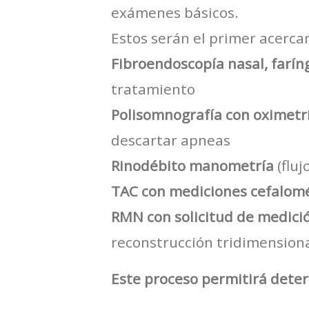
exámenes básicos.
Estos serán el primer acerca
Fibroendoscopía nasal, faríng
tratamiento
Polisomnografía con oximetrí
descartar apneas
Rinodébito manometría
(fluj
TAC con mediciones cefalomé
RMN con solicitud de medici
reconstrucción tridimension
Este proceso permitirá deter