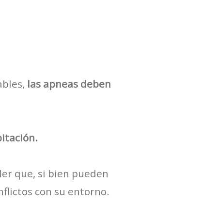
ables,
las apneas deben
itación.
er que, si bien pueden
flictos con su entorno.