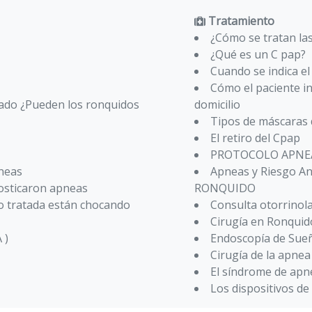
Tratamiento
¿Cómo se tratan la
¿Qué es un C pap?
Cuando se indica e
Cómo el paciente i
iado ¿Pueden los ronquidos
domicilio
Tipos de máscaras
El retiro del Cpap
PROTOCOLO APNEA
pneas
Apneas y Riesgo 
nosticaron apneas
RONQUIDO
o tratada están chocando
Consulta otorrinol
Cirugía en Ronquid
 )
Endoscopía de Sue
Cirugía de la apnea
El síndrome de apn
Los dispositivos d