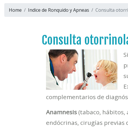
Home
Indice de Ronquido y Apneas
Consulta otorr
Consulta otorrinol
S
p
s
E
complementarios de diagnóst
Anamnesis
(tabaco, hábitos,
endócrinas, cirugías previas d