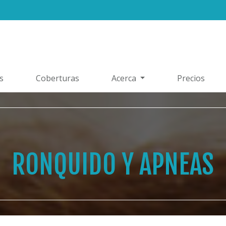
s
Coberturas
Acerca
Precios
RONQUIDO Y APNEAS