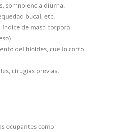
, somnolencia diurna,
sequedad bucal, etc.
l índice de masa corporal
eso)
nto del hioides, cuello corto
es, cirugías previas,
as ocupantes como