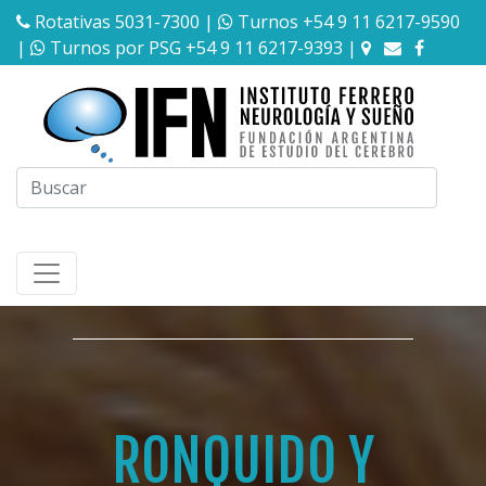
Rotativas 5031-7300
|
Turnos +54 9 11 6217-9590
|
Turnos por PSG +54 9 11 6217-9393
|
RONQUIDO Y