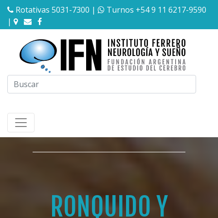
Rotativas 5031-7300
|
Turnos +54 9 11 6217-9590
|
RONQUIDO Y