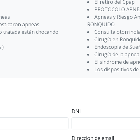
El retiro del Cpap
PROTOCOLO APNEA
pneas
Apneas y Riesgo 
nosticaron apneas
RONQUIDO
o tratada están chocando
Consulta otorrinol
Cirugía en Ronquid
 )
Endoscopía de Sue
Cirugía de la apnea
El síndrome de apn
Los dispositivos d
DNI
Direccion de email