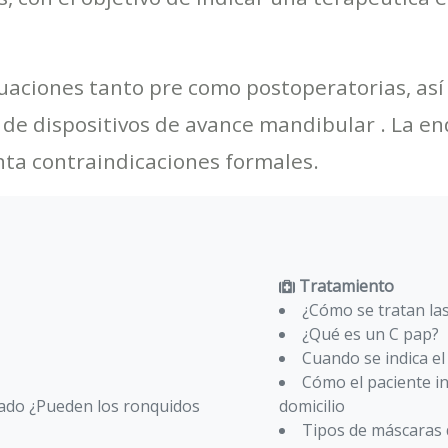
aluaciones tanto pre como postoperatorias, as
ea de dispositivos de avance mandibular . La e
ta contraindicaciones formales.
Tratamiento
¿Cómo se tratan la
¿Qué es un C pap?
Cuando se indica e
Cómo el paciente i
iado ¿Pueden los ronquidos
domicilio
Tipos de máscaras