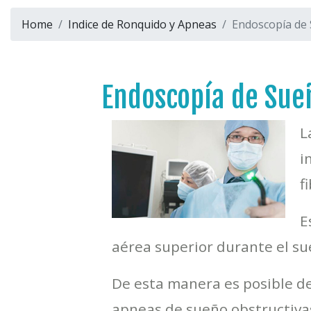
Home
Indice de Ronquido y Apneas
Endoscopía de
Endoscopía de Sue
L
i
f
E
aérea superior durante el su
De esta manera es posible det
apneas de sueño obstructivas