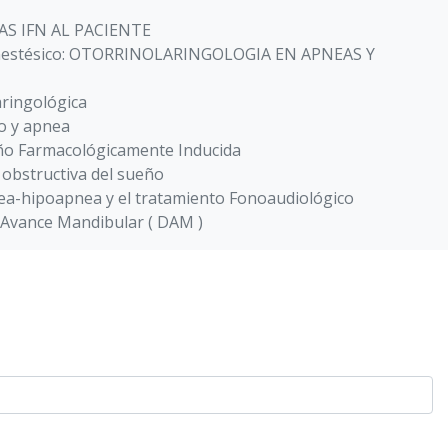
S IFN AL PACIENTE
Anestésico: OTORRINOLARINGOLOGIA EN APNEAS Y
aringológica
o y apnea
ño Farmacológicamente Inducida
 obstructiva del sueño
ea-hipoapnea y el tratamiento Fonoaudiológico
e Avance Mandibular ( DAM )