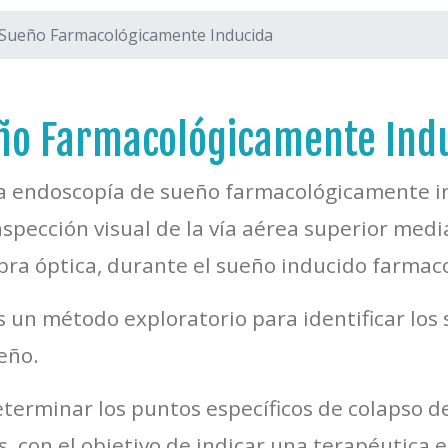
 Sueño Farmacológicamente Inducida
ño Farmacológicamente Indu
a endoscopía de sueño farmacológicamente in
nspección visual de la vía aérea superior medi
ibra óptica, durante el sueño inducido farma
s un método exploratorio para identificar los s
eño.
erminar los puntos específicos de colapso de 
, con el objetivo de indicar una terapéutica e