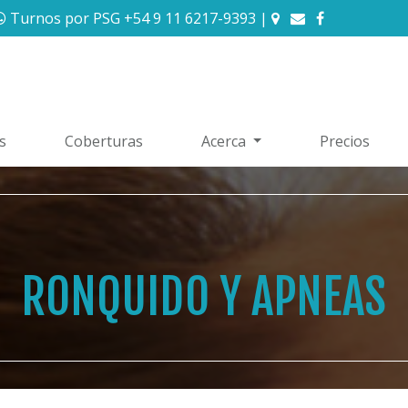
Turnos por PSG +54 9 11 6217-9393
|
s
Coberturas
Acerca
Precios
RONQUIDO Y APNEAS