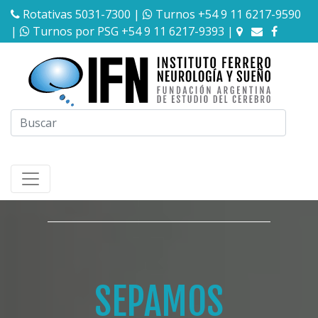
Rotativas 5031-7300
|
Turnos +54 9 11 6217-9590
|
Turnos por PSG +54 9 11 6217-9393
|
SEPAMOS