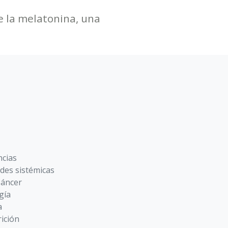
ce la melatonina, una
ncias
des sistémicas
Cáncer
gía
a
ición