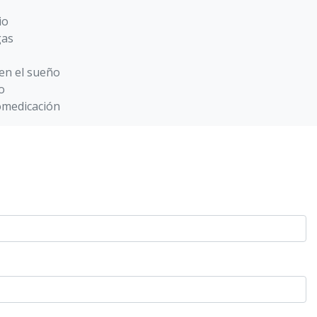
io
gas
 en el sueño
o
omedicación