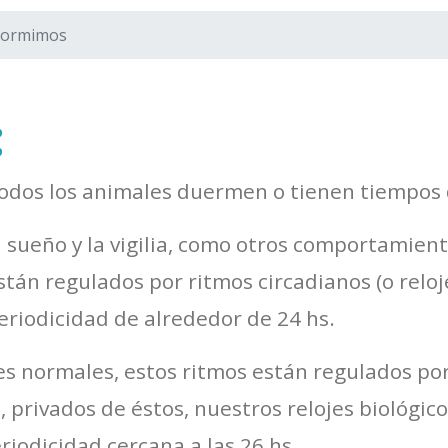
dormimos
:
odos los animales duermen o tienen tiempos d
l sueño y la vigilia, como otros comportamiento
stán regulados por ritmos circadianos (o reloj
eriodicidad de alrededor de 24 hs.
es normales, estos ritmos están regulados por
 privados de éstos, nuestros relojes biológi
iodicidad cercana a las 26 hs.