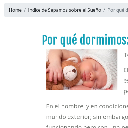
Home
Indice de Sepamos sobre el Sueño
Por qué 
Por qué dormimos
T
E
e
p
En el hombre, y en condicion
mundo exterior; sin embargo,
funcionando pero con una per