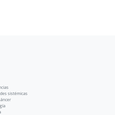
ncias
des sistémicas
Cáncer
gía
a