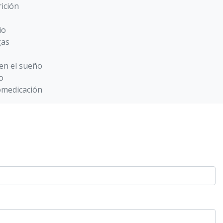
ición
io
gas
 en el sueño
o
omedicación