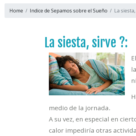
Home
Indice de Sepamos sobre el Sueño
La siesta,
La siesta, sirve ?:
E
l
n
H
medio de la jornada.
A su vez, en especial en cier
calor impediría otras activid