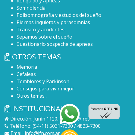
Ronquido y Apneas
Somnolencia
Polisomnografia y estudios del sueño
Piernas inquietas y parasomnias
Tránsito y accidentes
Sepamos sobre el sueño
Cuestionario sospecha de apneas
OTROS TEMAS
Memoria
Cefaleas
Temblores y Parkinson
Consejos para vivir mejor
Otros temas...
INSTITUCIONAL
Dirección: Junín 1120, Buenos Aires
Teléfono: (54-11) 5031-7300 / 4823-7300
Email:
info@ifn.com.ar