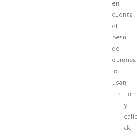
en
cuenta
el
peso
de
quienes
lo
usan
Fir
y
cali
de