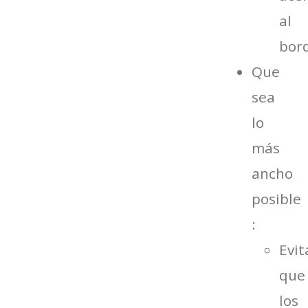
al
bor
Que
sea
lo
más
ancho
posible
:
Evit
que
los