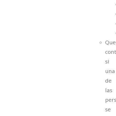
Que
con
si
una
de
las
per
se