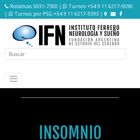
Rotativas 5031-7300
|
Turnos +54 9 11 6217-9590
|
Turnos por PSG +54 9 11 6217-9393
|
INSOMNIO