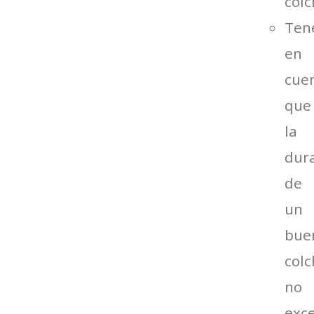
colc
Ten
en
cue
que
la
dur
de
un
bue
col
no
exc