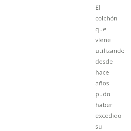
El
colchón
que
viene
utilizando
desde
hace
años
pudo
haber
excedido
su