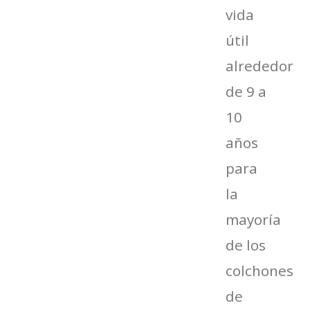
vida
útil 
alrededor
de 9 a
10
años
para
la
mayoría
de los
colchones
de