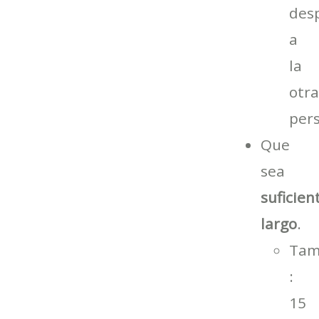
des
a
la
otr
per
Que
sea
suficie
largo
.
Tam
:
15