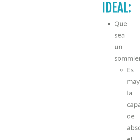
IDEAL:
Que
sea
un
sommier
Es
may
la
cap
de
abs
el