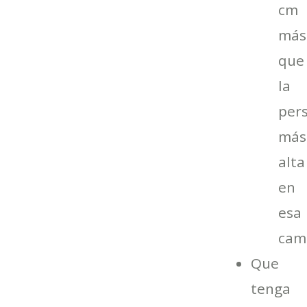
cm
más
que
la
per
más
alta
en
esa
cam
Que
tenga