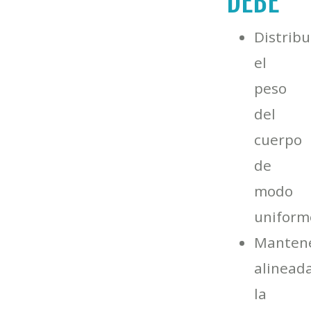
DEBE
Distribu
el
peso
del
cuerpo
de
modo
uniform
Manten
alinead
la