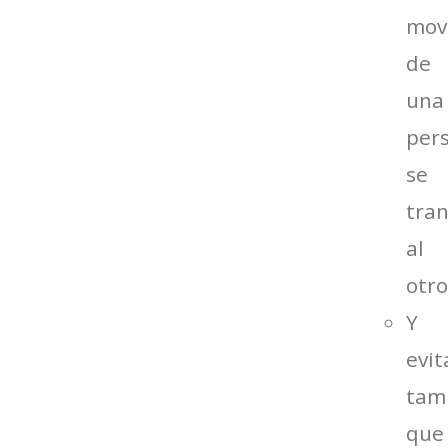
mov
de
una
per
se
tra
al
otro
Y
evit
tam
que