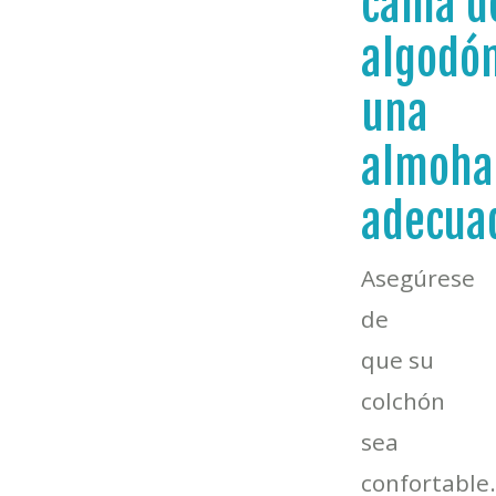
cama d
algodó
una
almoha
adecua
Asegúrese
de
que su
colchón
sea
confortable