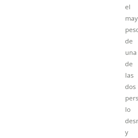
el
may
pes
de
una
de
las
dos
per
lo
des
y