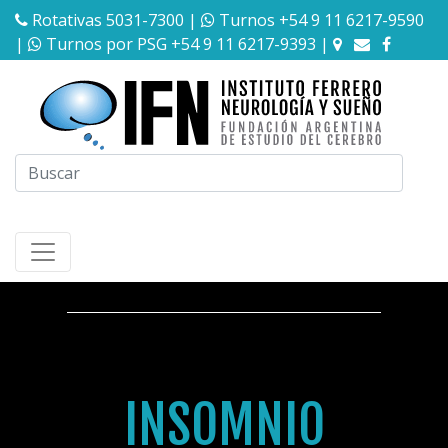
Rotativas 5031-7300
|
Turnos +54 9 11 6217-9590
|
Turnos por PSG +54 9 11 6217-9393
|
INSOMNIO