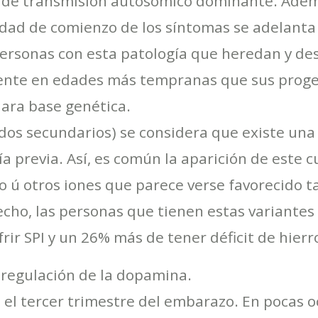
 de transmisión autosómico dominante. Ademá
 edad de comienzo de los síntomas se adelanta
personas con esta patología que heredan y de
te en edades más tempranas que sus progen
lara base genética.
ados secundarios) se considera que existe una
a previa. Así, es común la aparición de este c
ro ú otros iones que parece verse favorecido 
echo, las personas que tienen estas variante
ir SPI y un 26% más de tener déficit de hierr
a regulación de la dopamina.
el tercer trimestre del embarazo. En pocas o