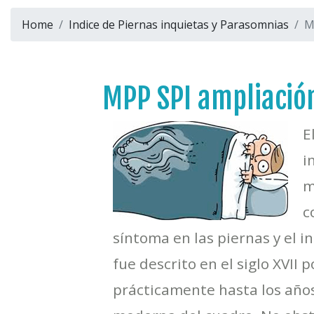
Home
Indice de Piernas inquietas y Parasomnias
M
MPP SPI ampliació
E
i
m
c
síntoma en las piernas y el i
fue descrito en el siglo XVII 
prácticamente hasta los años