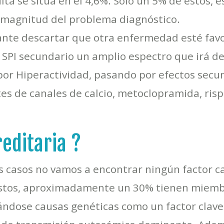
lta se sitúa en el 4,6%. Solo un 5% de éstos,
la magnitud del problema diagnóstico.
te descartar que otra enfermedad esté favo
l SPI secundario un amplio espectro que irá de
 por Hiperactividad, pasando por efectos secu
s de canales de calcio, metoclopramida, rispe
editaria ?
s casos no vamos a encontrar ningún factor c
 éstos, aproximadamente un 30% tienen miembr
ndose causas genéticas como un factor clave.