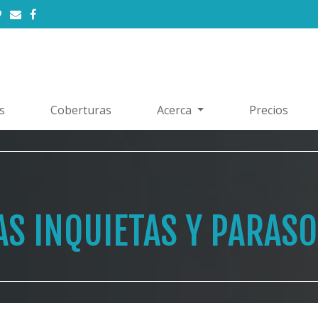
s
Coberturas
Acerca
Precios
AS INQUIETAS Y PARAS