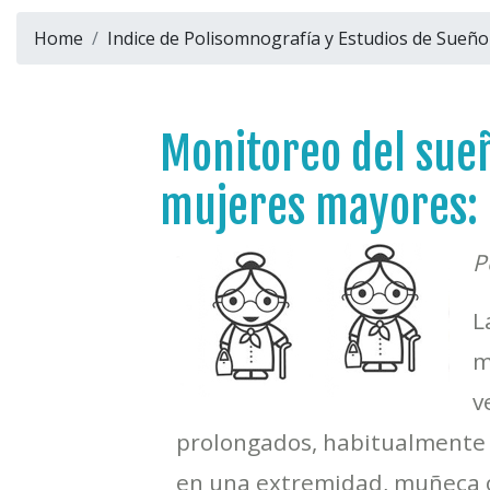
Home
Indice de Polisomnografía y Estudios de Sueño
Monitoreo del sueñ
mujeres mayores:
P
L
m
v
prolongados, habitualmente u
en una extremidad, muñeca o 