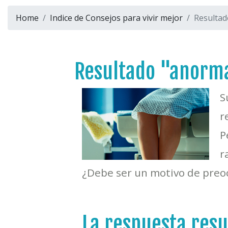
Home
Indice de Consejos para vivir mejor
Resultad
Resultado "anormal

r
P
r
¿Debe ser un motivo de preo
La respuesta resu