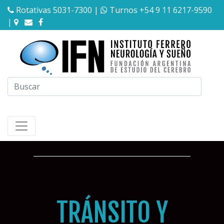
Rotativas 5031-7300
|
Turnos +54 9 11 6217-9590
|
TRÁNSITO Y