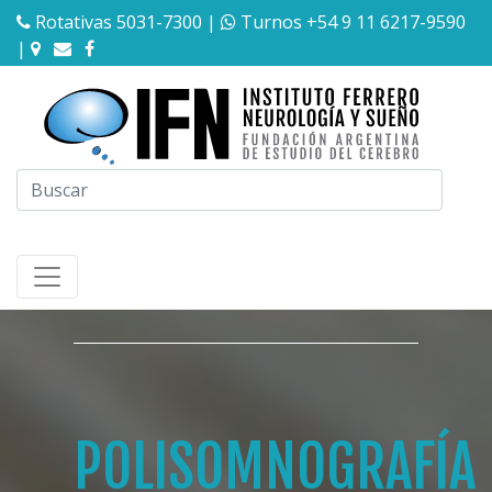
Rotativas 5031-7300
|
Turnos +54 9 11 6217-9590
|
POLISOMNOGRAFÍA